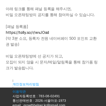
아래 링크를 통해 패널 등록을 해주시면,
비밀 오픈채팅방의 공지를 통해 참여하실 수 있습니다.
[패널 등록폼]
https://tally.so/r/wvJOad
(약 3분 소요, 등록자 전원 네이버페이 500 포인트 교환
권 발송)
비밀 오픈채팅방에 선 공지가 되고,
모집이 되지 않을 시 문자/메일/알림톡을 통해 참가폼 링
크가 발송됩니다.
대표자명 : 조용우
주소 : 서울특별시 마포구 독막로9길 18, 2층 K2호(서교동, 서홍
개인정보처리방침
이용약관
사업자등록번호 : 783-08-02491
통신판매번호 : 2026-서울마포-1973
email : growthhelper.kr@gmail.com