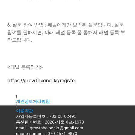
6. 설문 참여 방법 : 패널에게만 발송된 설문입니다. 설문 
참여를 원하시면, 아래 패널 등록 폼 통해서 패널 등록 부
탁드립니다.
<패널 등록하기>
https://growthpanel.kr/register
대표자명 : 조용우
주소 : 서울특별시 마포구 독막로9길 18, 2층 K2호(서교동, 서홍
개인정보처리방침
이용약관
사업자등록번호 : 783-08-02491
통신판매번호 : 2026-서울마포-1973
email : growthhelper.kr@gmail.com
phone number : 070-4571-9870