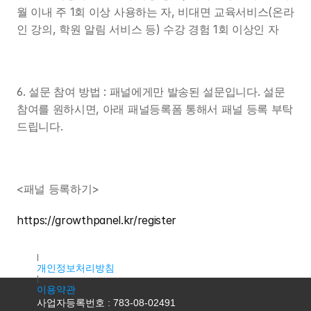
월 이내 주 1회 이상 사용하는 자, 비대면 교육서비스(온라
인 강의, 학원 알림 서비스 등) 수강 경험 1회 이상인 자
6. 설문 참여 방법 : 패널에게만 발송된 설문입니다. 설문 
참여를 원하시면, 아래 패널등록폼 통해서 패널 등록 부탁
드립니다.
<패널 등록하기>
https://growthpanel.kr/register
대표자명 : 조용우
주소 : 서울특별시 마포구 독막로9길 18, 2층 K2호(서교동, 서홍
개인정보처리방침
이용약관
사업자등록번호 : 783-08-02491