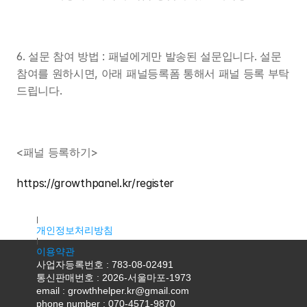
6. 설문 참여 방법 : 패널에게만 발송된 설문입니다. 설문 
참여를 원하시면, 아래 패널등록폼 통해서 패널 등록 부탁
드립니다.
<패널 등록하기>
https://growthpanel.kr/register
대표자명 : 조용우
주소 : 서울특별시 마포구 독막로9길 18, 2층 K2호(서교동, 서홍
개인정보처리방침
이용약관
사업자등록번호 : 783-08-02491
통신판매번호 : 2026-서울마포-1973
email : growthhelper.kr@gmail.com
phone number : 070-4571-9870