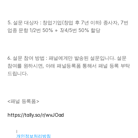
5. 설문 대상자 : 창업기업(창업 후 7년 이하) 종사자, 7번 
업종 문항 1/2번 50% + 3/4/5번 50% 할당
6. 설문 참여 방법 : 패널에게만 발송된 설문입니다. 설문 
참여를 원하시면, 아래 패널등록폼 통해서 패널 등록 부탁
드립니다.
<패널 등록폼>
https://tally.so/r/wvJOad
대표자명 : 조용우
주소 : 서울특별시 마포구 독막로9길 18, 2층 K2호(서교동, 서홍
개인정보처리방침