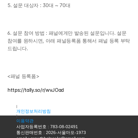
5. 설문 대상자 : 30대 ~ 70대
6. 설문 참여 방법 : 패널에게만 발송된 설문입니다. 설문 
참여를 원하시면, 아래 패널등록폼 통해서 패널 등록 부탁
드립니다.
<패널 등록폼>
https://tally.so/r/wvJOad
대표자명 : 조용우
주소 : 서울특별시 마포구 독막로9길 18, 2층 K2호(서교동, 서홍
개인정보처리방침
이용약관
사업자등록번호 : 783-08-02491
통신판매번호 : 2026-서울마포-1973