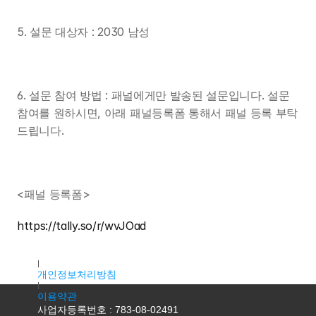
5. 설문 대상자 : 2030 남성
6. 설문 참여 방법 : 패널에게만 발송된 설문입니다. 설문 
참여를 원하시면, 아래 패널등록폼 통해서 패널 등록 부탁
드립니다.
<패널 등록폼>
https://tally.so/r/wvJOad
대표자명 : 조용우
주소 : 서울특별시 마포구 독막로9길 18, 2층 K2호(서교동, 서홍
개인정보처리방침
이용약관
사업자등록번호 : 783-08-02491