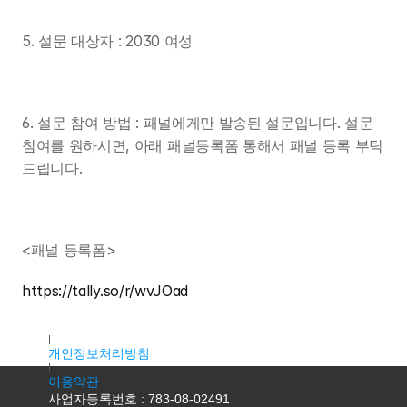
5. 설문 대상자 : 2030 여성
6. 설문 참여 방법 : 패널에게만 발송된 설문입니다. 설문 
참여를 원하시면, 아래 패널등록폼 통해서 패널 등록 부탁
드립니다.
<패널 등록폼>
https://tally.so/r/wvJOad
대표자명 : 조용우
주소 : 서울특별시 마포구 독막로9길 18, 2층 K2호(서교동, 서홍
개인정보처리방침
이용약관
사업자등록번호 : 783-08-02491