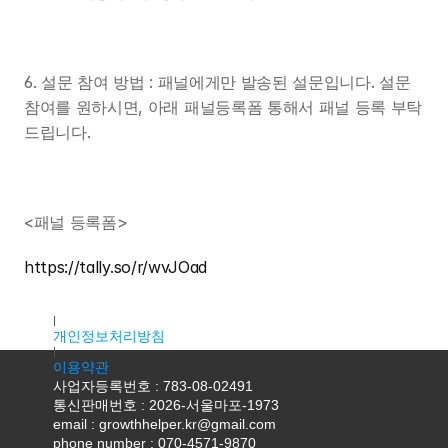
6. 설문 참여 방법 : 패널에게만 발송된 설문입니다. 설문 
참여를 원하시면, 아래 패널등록폼 통해서 패널 등록 부탁
드립니다.
<패널 등록폼>
https://tally.so/r/wvJOad
대표자명 : 조용우
주소 : 서울특별시 마포구 독막로9길 18, 2층 K2호(서교동, 서홍
개인정보처리방침
이용약관
사업자등록번호 : 783-08-02491
통신판매번호 : 2026-서울마포-1973
email : growthhelper.kr@gmail.com
phone number : 070-4571-9870