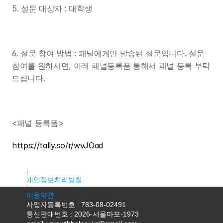
5. 설문 대상자 : 대학생
6. 설문 참여 방법 : 패널에게만 발송된 설문입니다. 설문 
참여를 원하시면, 아래 패널등록폼 통해서 패널 등록 부탁
드립니다.
<패널 등록폼>
https://tally.so/r/wvJOad
대표자명 : 조용우
주소 : 서울특별시 마포구 독막로9길 18, 2층 K2호(서교동, 서홍
개인정보처리방침
이용약관
사업자등록번호 : 783-08-02491
통신판매번호 : 2026-서울마포-1973