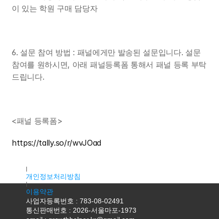
이 있는 학원 구매 담당자
6. 설문 참여 방법 : 패널에게만 발송된 설문입니다. 설문 
참여를 원하시면, 아래 패널등록폼 통해서 패널 등록 부탁
드립니다.
<패널 등록폼>
https://tally.so/r/wvJOad
대표자명 : 조용우
주소 : 서울특별시 마포구 독막로9길 18, 2층 K2호(서교동, 서홍
개인정보처리방침
이용약관
사업자등록번호 : 783-08-02491
통신판매번호 : 2026-서울마포-1973