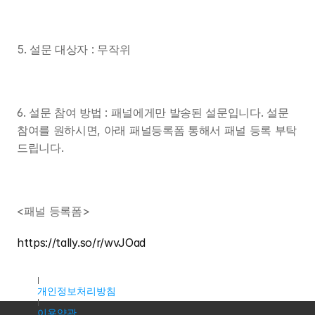
5. 설문 대상자 : 무작위
6. 설문 참여 방법 : 패널에게만 발송된 설문입니다. 설문 
참여를 원하시면, 아래 패널등록폼 통해서 패널 등록 부탁
드립니다.
<패널 등록폼>
https://tally.so/r/wvJOad
대표자명 : 조용우
주소 : 서울특별시 마포구 독막로9길 18, 2층 K2호(서교동, 서홍
개인정보처리방침
이용약관