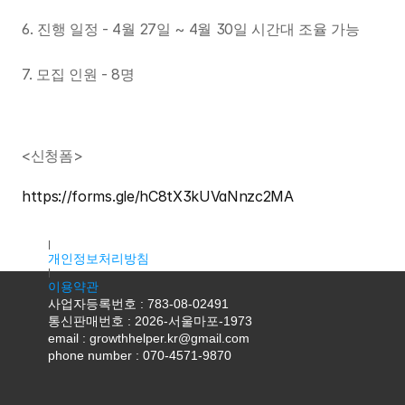
6. 진행 일정 - 4월 27일 ~ 4월 30일 시간대 조율 가능
7. 모집 인원 - 8명
<신청폼>
https://forms.gle/hC8tX3kUVaNnzc2MA
대표자명 : 조용우
주소 : 서울특별시 마포구 독막로9길 18, 2층 K2호(서교동, 서홍
개인정보처리방침
이용약관
사업자등록번호 : 783-08-02491
통신판매번호 : 2026-서울마포-1973
email : growthhelper.kr@gmail.com
phone number : 070-4571-9870