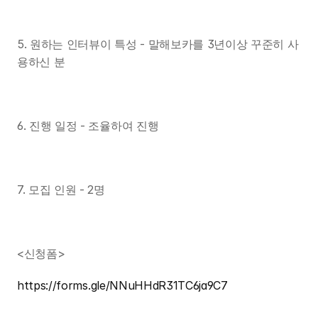
5. 원하는 인터뷰이 특성 - 말해보카를 3년이상 꾸준히 사
용하신 분
6. 진행 일정 - 조율하여 진행
7. 모집 인원 - 2명
<신청폼>
https://forms.gle/NNuHHdR31TC6ja9C7
대표자명 : 조용우
주소 : 서울특별시 마포구 독막로9길 18, 2층 K2호(서교동, 서홍