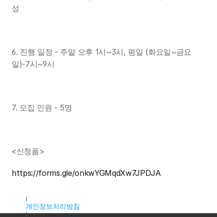
성
6. 진행 일정 - 주말 오후 1시~3시, 평일 (화요일~금요
일)-7시~9시
7. 모집 인원 - 5명
<신청폼>
https://forms.gle/onkwYGMqdXw7JPDJA
대표자명 : 조용우
주소 : 서울특별시 마포구 독막로9길 18, 2층 K2호(서교동, 서홍
개인정보처리방침